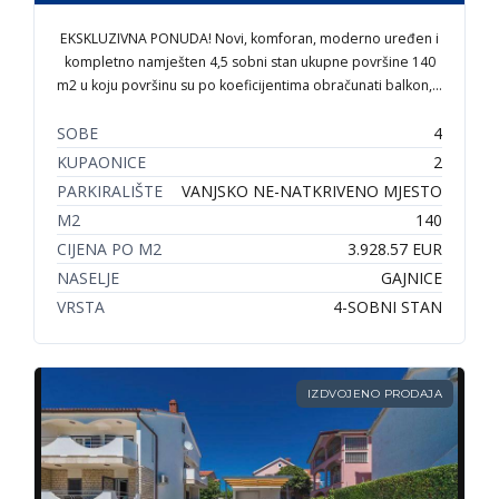
EKSKLUZIVNA PONUDA! Novi, komforan, moderno uređen i
kompletno namješten 4,5 sobni stan ukupne površine 140
m2 u koju površinu su po koeficijentima obračunati balkon,…
SOBE
4
KUPAONICE
2
PARKIRALIŠTE
VANJSKO NE-NATKRIVENO MJESTO
M2
140
CIJENA PO M2
3.928.57 EUR
NASELJE
GAJNICE
VRSTA
4-SOBNI STAN
IZDVOJENO PRODAJA