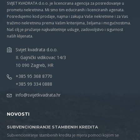
SVIJET KVADRATA d.o.o. je licencirana agencija za posredovanje u
prometu nekretnina. Mi smo tim educiranih i licenciranih agenata.
Posredujemo kod prodaje, najma i zakupa Vaše nekretnine i za Vas
tražimo nekretninu prema Vašim kriterijima, željama i mogućnostima.
Naš cilj je pružanje najkvalitetnije usluge, zadovoljstvo i sigurnost
naših klijenata.
Svijet kvadrata d.o.o.
II. Gajnički vidikovac 14/3
10 090 Zagreb, HR
+385 95 368 8770
+385 99 334 0888
info@svijetkvadrata.hr
NOVOSTI
SUBVENCIONIRANJE STAMBENIH KREDITA
Subvencioniranje stambenih kredita je mjera pomoći kojom se