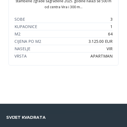
stambene zgrade sagrađene 2025. godine nalazi se 500 m
od centra Vira i 300 m…
SOBE
3
KUPAONICE
1
M2
64
CIJENA PO M2
3.125.00 EUR
NASELJE
VIR
VRSTA
APARTMAN
SVIJET KVADRATA