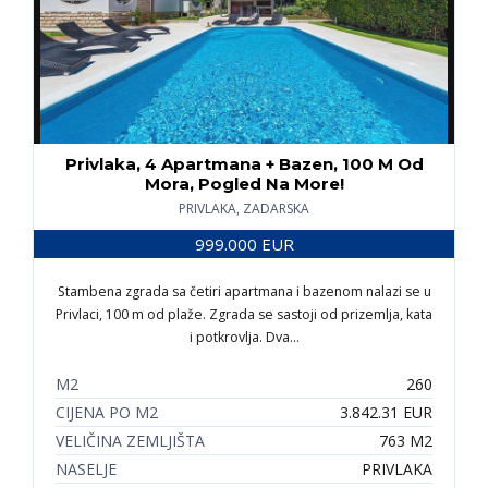
Privlaka, 4 Apartmana + Bazen, 100 M Od
Mora, Pogled Na More!
PRIVLAKA, ZADARSKA
999.000 EUR
Stambena zgrada sa četiri apartmana i bazenom nalazi se u
Privlaci, 100 m od plaže. Zgrada se sastoji od prizemlja, kata
i potkrovlja. Dva…
M2
260
CIJENA PO M2
3.842.31 EUR
VELIČINA ZEMLJIŠTA
763 M2
NASELJE
PRIVLAKA