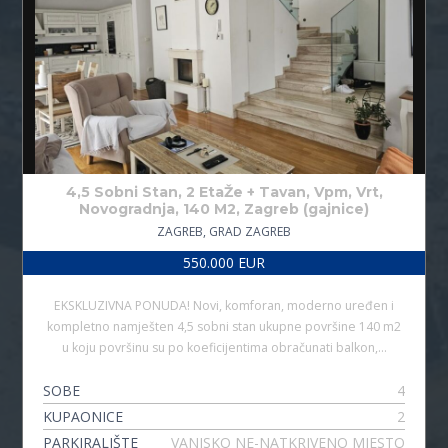
4,5 Sobni Stan, 2 EtaŽe + Tavan, Vpm, Vrt,
Novogradnja, 140 M2, Zagreb (gajnice)
ZAGREB, GRAD ZAGREB
550.000 EUR
EKSKLUZIVNA PONUDA! Novi, komforan, moderno uređen i
kompletno namješten 4,5 sobni stan ukupne površine 140 m2
u koju površinu su po koeficijentima obračunati balkon,…
SOBE
4
KUPAONICE
2
PARKIRALIŠTE
VANJSKO NE-NATKRIVENO MJESTO