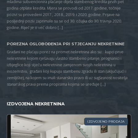
mladima subvencionira plaćanje dijela stambenog kredita prvih pet
godina otplate kredita. Mjera se provodi od 2017. godine, točnije
pozivi su provedeni 2017., 2018., 2019. i 2020. godine. Prijave na
posljednji poziv zaprimale su se od 30. ožujka do 30. travnja 2020.
godine. Riječ je o već dobro […]
POREZNA OSLOBOĐENJA PRI STJECANJU NEKRETNINE
Građani ne plaćaju porez na promet nekretnina ako su: kupci prve
nekretnine kojom rješavaju vlastito stambeno pitanje, prognanici i
izbjeglice koji stječu nekretnine zamjenom svojih nekretnina u
inozemstvu, građani koji kupuju stambenu zgradu ili stan (uključujući i
zemljište), na kojem su imali stanarsko pravo ili uz suglasnost nositelja
stanarskog prava prema propisima kojima se uređuje […]
IZDVOJENA NEKRETNINA
IZDVOJENO PRODAJA