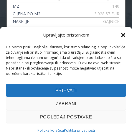
M2
140
CIJENA PO M2
3.928.57 EUR
NASELJE
GAJNICE
VRSTA
4-SOBNI STAN
Upravljajte pristankom
Da bismo pružili najbolje iskustvo, koristimo tehnologije poput kolačića
za čuvanje i/ili pristup informacijama o uređaju. Suglasnost s ovim
PRATITE NAS
tehnologijama će nam omogućiti da obrađujemo podatke kao što su
ponašanje pri pregledavanju ili jedinstveni ID-ovi na ovoj web stranici.
Nepristanak ili povlačenje suglasnosti može negativno utjecati na
određene karakteristike i funkcije.
PRIHVATI
ZABRANI
POČETNA
PONUDA NEKRETNINA
NAPREDNO PRETRAŽIVANJE
NOVOSTI
KONTAKT
Politika kolačića (EU)
POGLEDAJ POSTAVKE
© 2025. Svijet kvadrata, Web by
GG
Sva prava pridržana.
IDI NA
VRH
Politika kolačića
Politika privatnosti