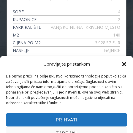
SOBE
4
KUPAONICE
2
PARKIRALIŠTE
VANJSKO NE-NATKRIVENO MJESTO
M2
140
CIJENA PO M2
3.928.57 EUR
NASELJE
GAJNICE
VRSTA
4-SOBNI STAN
Upravljajte pristankom
Da bismo pružili najbolje iskustvo, koristimo tehnologije poput kolačića
za čuvanje i/ili pristup informacijama o uređaju. Suglasnost s ovim
PRATITE NAS
tehnologijama će nam omogućiti da obrađujemo podatke kao što su
ponašanje pri pregledavanju ili jedinstveni ID-ovi na ovoj web stranici.
Nepristanak ili povlačenje suglasnosti može negativno utjecati na
određene karakteristike i funkcije.
PRIHVATI