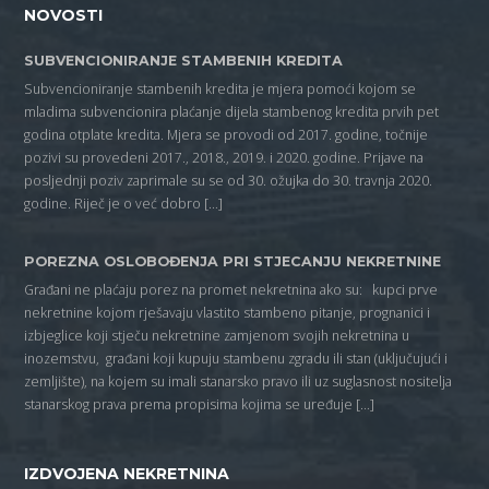
NOVOSTI
SUBVENCIONIRANJE STAMBENIH KREDITA
Subvencioniranje stambenih kredita je mjera pomoći kojom se
mladima subvencionira plaćanje dijela stambenog kredita prvih pet
godina otplate kredita. Mjera se provodi od 2017. godine, točnije
pozivi su provedeni 2017., 2018., 2019. i 2020. godine. Prijave na
posljednji poziv zaprimale su se od 30. ožujka do 30. travnja 2020.
godine. Riječ je o već dobro […]
POREZNA OSLOBOĐENJA PRI STJECANJU NEKRETNINE
Građani ne plaćaju porez na promet nekretnina ako su: kupci prve
nekretnine kojom rješavaju vlastito stambeno pitanje, prognanici i
izbjeglice koji stječu nekretnine zamjenom svojih nekretnina u
inozemstvu, građani koji kupuju stambenu zgradu ili stan (uključujući i
zemljište), na kojem su imali stanarsko pravo ili uz suglasnost nositelja
stanarskog prava prema propisima kojima se uređuje […]
IZDVOJENA NEKRETNINA