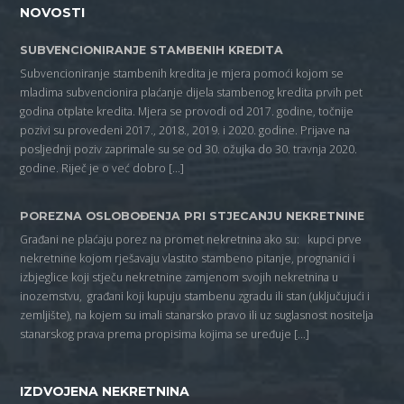
NOVOSTI
SUBVENCIONIRANJE STAMBENIH KREDITA
Subvencioniranje stambenih kredita je mjera pomoći kojom se
mladima subvencionira plaćanje dijela stambenog kredita prvih pet
godina otplate kredita. Mjera se provodi od 2017. godine, točnije
pozivi su provedeni 2017., 2018., 2019. i 2020. godine. Prijave na
posljednji poziv zaprimale su se od 30. ožujka do 30. travnja 2020.
godine. Riječ je o već dobro […]
POREZNA OSLOBOĐENJA PRI STJECANJU NEKRETNINE
Građani ne plaćaju porez na promet nekretnina ako su: kupci prve
nekretnine kojom rješavaju vlastito stambeno pitanje, prognanici i
izbjeglice koji stječu nekretnine zamjenom svojih nekretnina u
inozemstvu, građani koji kupuju stambenu zgradu ili stan (uključujući i
zemljište), na kojem su imali stanarsko pravo ili uz suglasnost nositelja
stanarskog prava prema propisima kojima se uređuje […]
IZDVOJENA NEKRETNINA