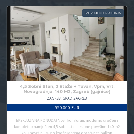
IZDVOJENO PRODAJA
4,5 Sobni Stan, 2 EtaŽe + Tavan, Vpm, Vrt,
Novogradnja, 140 M2, Zagreb (gajnice)
ZAGREB, GRAD ZAGREB
550.000 EUR
EKSKLUZIVNA PONUDA! Novi, komforan, moderno uređen i
kompletno namješten 4,5 sobni stan ukupne površine 140 m2
u koju površinu su po koeficijentima obračunati balkon,…