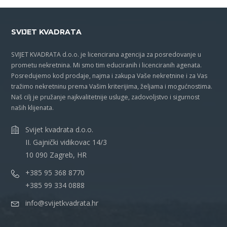
SVIJET KVADRATA
SVIJET KVADRATA d.o.o. je licencirana agencija za posredovanje u
prometu nekretnina. Mi smo tim educiranih i licenciranih agenata.
Posredujemo kod prodaje, najma i zakupa Vaše nekretnine i za Vas
tražimo nekretninu prema Vašim kriterijima, željama i mogućnostima.
Naš cilj je pružanje najkvalitetnije usluge, zadovoljstvo i sigurnost
naših klijenata.
Svijet kvadrata d.o.o.
II. Gajnički vidikovac 14/3
10 090 Zagreb, HR
+385 95 368 8770
+385 99 334 0888
info@svijetkvadrata.hr