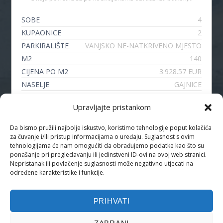
SOBE
4
KUPAONICE
2
PARKIRALIŠTE
VANJSKO NE-NATKRIVENO MJESTO
M2
140
CIJENA PO M2
3.928.57 EUR
NASELJE
GAJNICE
VRSTA
4-SOBNI STAN
Upravljajte pristankom
Da bismo pružili najbolje iskustvo, koristimo tehnologije poput kolačića
za čuvanje i/ili pristup informacijama o uređaju. Suglasnost s ovim
PRATITE NAS
tehnologijama će nam omogućiti da obrađujemo podatke kao što su
ponašanje pri pregledavanju ili jedinstveni ID-ovi na ovoj web stranici.
Nepristanak ili povlačenje suglasnosti može negativno utjecati na
određene karakteristike i funkcije.
PRIHVATI