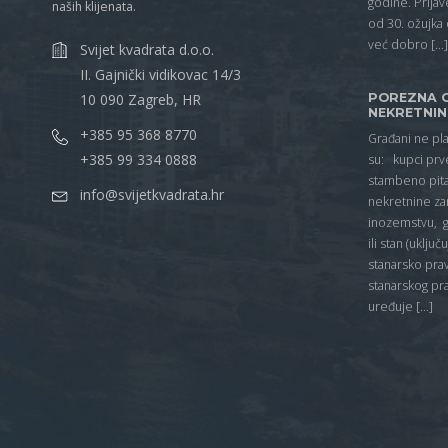
godine. Prijav
naših klijenata.
od 30. ožujka 
već dobro […
Svijet kvadrata d.o.o.
II. Gajnički vidikovac 14/3
10 090 Zagreb, HR
POREZNA O
NEKRETNIN
+385 95 368 8770
Građani ne pl
+385 99 334 0888
su: kupci prv
stambeno pitan
info@svijetkvadrata.hr
nekretnine za
inozemstvu, g
ili stan (uklju
stanarsko prav
stanarskog pr
uređuje […]