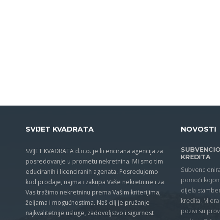
SVIJET KVADRATA
NOVOSTI
SUBVENCIO
SVIJET KVADRATA d.o.o. je licencirana agencija za
KREDITA
posredovanje u prometu nekretnina. Mi smo tim
Subvencionira
educiranih i licenciranih agenata. Posredujemo
pomoći kojom
kod prodaje, najma i zakupa Vaše nekretnine i za
dijela stambe
Vas tražimo nekretninu prema Vašim kriterijima,
kredita. Mjera
željama i mogućnostima. Naš cilj je pružanje
pozivi su prov
najkvalitetnije usluge, zadovoljstvo i sigurnost