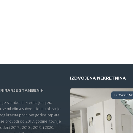
IZDVOJENA NEKRETNINA
NIRANJE STAMBENIH
IZDVOJEN
nje stambenih kredita je mjera
 se mladima subvencionira plaćanje
nog kredita prvih pet godina otplate
 se provodi od 2017. godine, točnije
edeni 2017., 2018., 2019. i 2020.