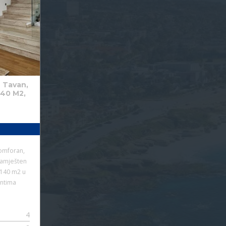
+ Tavan,
140 M2,
B
omforan,
amješten
 140 m2 u
entima
4