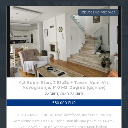
IZDVOJENO PRODAJA
4,5 Sobni Stan, 2 EtaŽe + Tavan, Vpm, Vrt,
Novogradnja, 140 M2, Zagreb (gajnice)
ZAGREB, GRAD ZAGREB
550.000 EUR
EKSKLUZIVNA PONUDA! Novi, komforan, moderno uređen i
kompletno namješten 4,5 sobni stan ukupne površine 140 m2
u koju površinu su po koeficijentima obračunati balkon,…