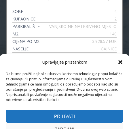
SOBE
4
KUPAONICE
2
PARKIRALIŠTE
VANJSKO NE-NATKRIVENO MJESTO
M2
140
CIJENA PO M2
3.928.57 EUR
NASELJE
GAJNICE
VRSTA
4-SOBNI STAN
Upravljajte pristankom
Da bismo pružili najbolje iskustvo, koristimo tehnologije poput kolačića
za čuvanje i/ili pristup informacijama o uređaju. Suglasnost s ovim
PRATITE NAS
tehnologijama će nam omogućiti da obrađujemo podatke kao što su
ponašanje pri pregledavanju ili jedinstveni ID-ovi na ovoj web stranici.
Nepristanak ili povlačenje suglasnosti može negativno utjecati na
određene karakteristike i funkcije.
PRIHVATI