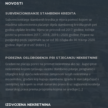
NOVOSTI
SUBVENCIONIRANJE STAMBENIH KREDITA
Subvencioniranje stambenih kredita je mjera pomoći kojom se
mladima subvencionira plaćanje dijela stambenog kredita prvih pet
godina otplate kredita. Mjera se provodi od 2017. godine, točnije
pozivi su provedeni 2017., 2018., 2019. i 2020. godine. Prijave na
posljednji poziv zaprimale su se od 30. ožujka do 30. travnja 2020.
godine. Riječ je o već dobro […]
POREZNA OSLOBOĐENJA PRI STJECANJU NEKRETNINE
Građani ne plaćaju porez na promet nekretnina ako su: kupci prve
nekretnine kojom rješavaju vlastito stambeno pitanje, prognanici i
izbjeglice koji stječu nekretnine zamjenom svojih nekretnina u
inozemstvu, građani koji kupuju stambenu zgradu ili stan (uključujući i
zemljište), na kojem su imali stanarsko pravo ili uz suglasnost nositelja
stanarskog prava prema propisima kojima se uređuje […]
IZDVOJENA NEKRETNINA