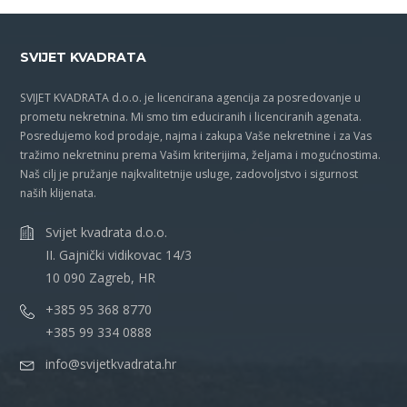
SVIJET KVADRATA
SVIJET KVADRATA d.o.o. je licencirana agencija za posredovanje u
prometu nekretnina. Mi smo tim educiranih i licenciranih agenata.
Posredujemo kod prodaje, najma i zakupa Vaše nekretnine i za Vas
tražimo nekretninu prema Vašim kriterijima, željama i mogućnostima.
Naš cilj je pružanje najkvalitetnije usluge, zadovoljstvo i sigurnost
naših klijenata.
Svijet kvadrata d.o.o.
II. Gajnički vidikovac 14/3
10 090 Zagreb, HR
+385 95 368 8770
+385 99 334 0888
info@svijetkvadrata.hr